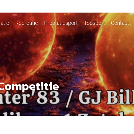
atie
Recreatie
Prestatiesport
Topsport
Contact
 Competitie