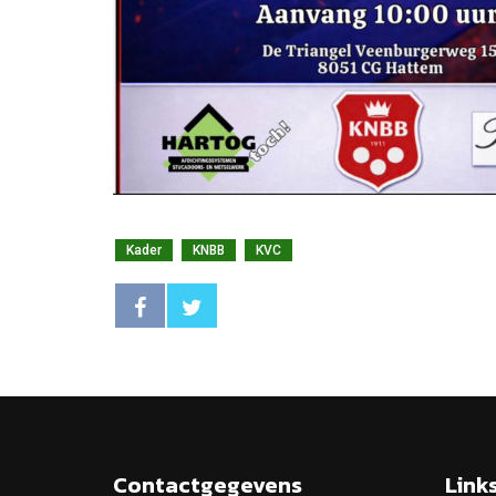
Kader
KNBB
KVC
Contactgegevens
Link