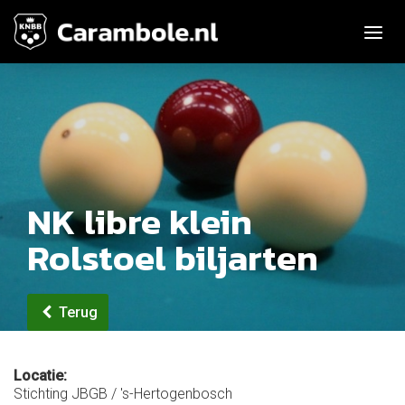
Toggle n
NK libre klein
Rolstoel biljarten
Terug
Locatie:
Stichting JBGB / 's-Hertogenbosch