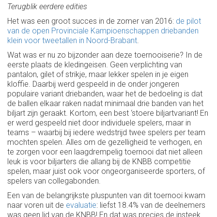
Terugblik eerdere edities
Het was een groot succes in de zomer van 2016:
de pilot
van de open Provinciale Kampioenschappen driebanden
klein voor tweetallen in Noord-Brabant
.
Wat was er nu zo bijzonder aan deze toernooiserie? In de
eerste plaats de kledingeisen. Geen verplichting van
pantalon, gilet of strikje, maar lekker spelen in je eigen
kloffie. Daarbij werd gespeeld in de onder jongeren
populaire variant driebanden, waar het de bedoeling is dat
de ballen elkaar raken nadat minimaal drie banden van het
biljart zijn geraakt. Kortom, een best ‘stoere biljartvariant! En
er werd gespeeld niet door individuele spelers, maar in
teams – waarbij bij iedere wedstrijd twee spelers per team
mochten spelen. Alles om de gezelligheid te verhogen, en
te zorgen voor een laagdrempelig toernooi dat niet alleen
leuk is voor biljarters die allang bij de KNBB competitie
spelen, maar juist ook voor ongeorganiseerde sporters, of
spelers van collegabonden.
Een van de belangrijkste pluspunten van dit toernooi kwam
naar voren uit de
evaluatie
: liefst 18.4% van de deelnemers
was geen lid van de KNBB! En dat was precies de insteek