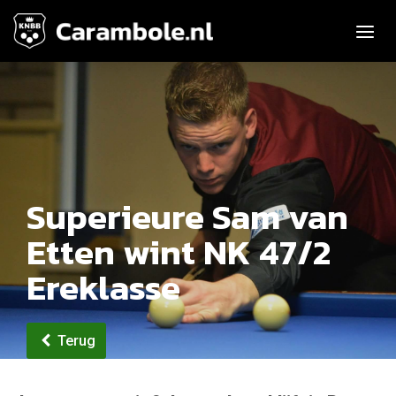
Toggle n
Superieure Sam van
Etten wint NK 47/2
Ereklasse
Terug