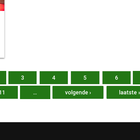
3
4
5
6
11
…
volgende ›
laatste 