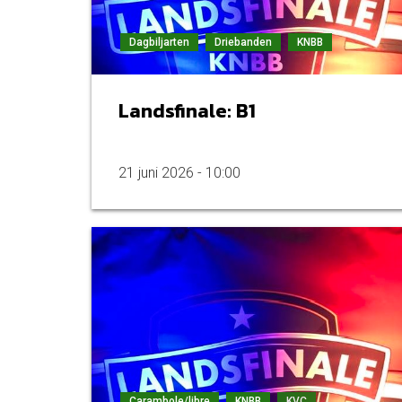
Dagbiljarten
Driebanden
KNBB
Landsfinale: B1
21 juni 2026 - 10:00
Carambole/libre
KNBB
KVC