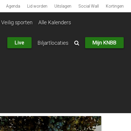
Agenda
Lid worden
Uitslagen
Social Wall
Kortingen
Veilig sporten
Alle Kalenders
Live
Mijn KNBB
Biljartlocaties