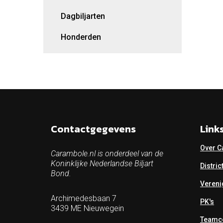
Dagbiljarten
Honderden
Contactgegevens
Link
Over C
Carambole.nl is onderdeel van de
Koninklijke Nederlandse Biljart
Distric
Bond.
Vereni
Archimedesbaan 7
PK's
3439 ME Nieuwegein
Teamco