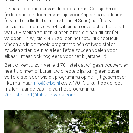
De castingredacteur van dit programma, Coosje Smid
(inderdaad: de dochter van Tijd voor Krijt ambassadeur en
fervent biljartliefhebber Ernst Daniël Smid) heeft ons
benaderd omdat ze weet dat binnen onze achterban best
wat 70+ stellen zouden kunnen zitten die aan dit profiel
voldoen. En wij als KNBB zouden het natuurlijk heel leuk
vinden als in dit mooie progamma één of twee stellen
zouden zitten die niet alleen liefde zouden voelen voor
elkaar - maar ook nog eens voor het biljartspel. :)
Bent of kent u zo'n verliefd 70+ stel dat wil gaan trouwen, en
heeft u binnen of buiten uw directe biljartkring een ouder
verliefd stel voor wie dit programma op het lijft geschreven
lijkt, mail naar
info@knbb.nl
o.v.v. "70+". U kunt ook direct
mailen naar de casting van het programma:
70plusbruiloft@talpanetwork.com