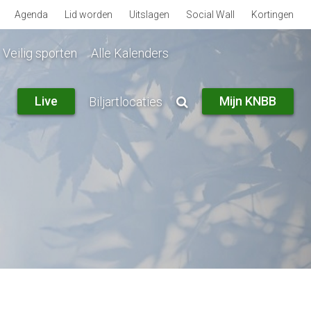
Agenda
Lid worden
Uitslagen
Social Wall
Kortingen
Veilig sporten
Alle Kalenders
Live
Mijn KNBB
Biljartlocaties