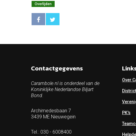
Overlijden
Contactgegevens
Link
Over C
Carambole.nl is onderdeel van de
Koninklijke Nederlandse Biljart
Distric
Bond.
Vereni
Archimedesbaan 7
PK's
3439 ME Nieuwegein
Teamco
Tel.: 030 - 6008400
Helpd