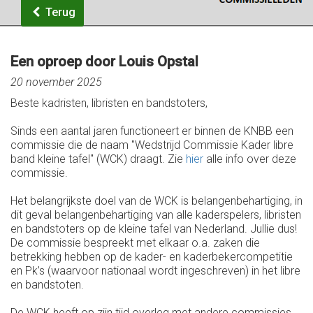
Terug
Een oproep door Louis Opstal
20 november 2025
Beste kadristen, libristen en bandstoters,
Sinds een aantal jaren functioneert er binnen de KNBB een
commissie die de naam "Wedstrijd Commissie Kader libre
band kleine tafel" (WCK) draagt. Zie
hier
alle info over deze
commissie.
Het belangrijkste doel van de WCK is belangenbehartiging, in
dit geval belangenbehartiging van alle kaderspelers, libristen
en bandstoters op de kleine tafel van Nederland. Jullie dus!
De commissie bespreekt met elkaar o.a. zaken die
betrekking hebben op de kader- en kaderbekercompetitie
en Pk’s (waarvoor nationaal wordt ingeschreven) in het libre
en bandstoten.
De WCK heeft op zijn tijd overleg met andere commissies