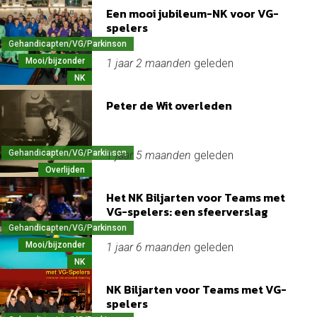
Een mooi jubileum-NK voor VG-
spelers
Gehandicapten/VG/Parkinson
Mooi/bijzonder
1 jaar 2 maanden
geleden
NK
Peter de Wit overleden
Gehandicapten/VG/Parkinson
1 jaar 5 maanden
geleden
Overlijden
Het NK Biljarten voor Teams met
VG-spelers: een sfeerverslag
Gehandicapten/VG/Parkinson
Mooi/bijzonder
1 jaar 6 maanden
geleden
NK
NK Biljarten voor Teams met VG-
spelers