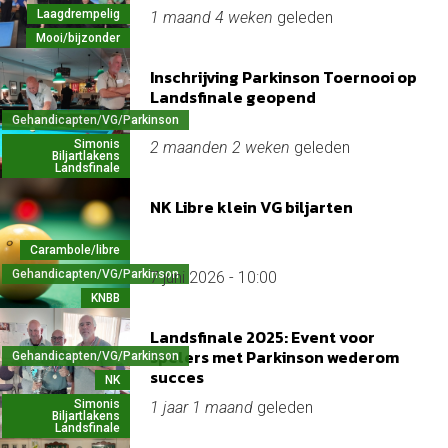
Laagdrempelig
1 maand 4 weken
geleden
Mooi/bijzonder
Inschrijving Parkinson Toernooi op
Landsfinale geopend
Gehandicapten/VG/Parkinson
Simonis
2 maanden 2 weken
geleden
Biljartlakens
Landsfinale
NK Libre klein VG biljarten
Carambole/libre
Gehandicapten/VG/Parkinson
7 juni 2026 - 10:00
KNBB
Landsfinale 2025: Event voor
spelers met Parkinson wederom
Gehandicapten/VG/Parkinson
succes
NK
Simonis
1 jaar 1 maand
geleden
Biljartlakens
Landsfinale