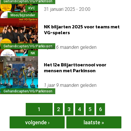
Gehandicapten/VG/Parkinson
KVC
31 januari 2025 - 20:00
Mooi/bijzonder
NK biljarten 2025 voor teams met
VG-spelers
Gehandicapten/VG/Parkinson
1 jaar 6 maanden
geleden
NK
Het 12e Biljarttoernooi voor
mensen met Parkinson
1 jaar 9 maanden
geleden
Gehandicapten/VG/Parkinson
Pagina's
1
2
3
4
5
6
volgende ›
laatste »