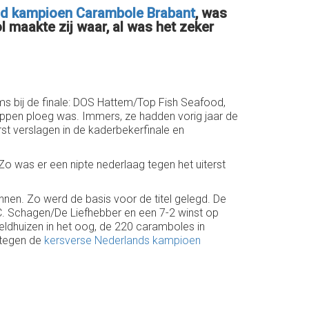
rend kampioen Carambole Brabant
, was
l maakte zij waar, al was het zeker
ms bij de finale: DOS Hattem/Top Fish Seafood,
oppen ploeg was. Immers, ze hadden vorig jaar de
st verslagen in de kaderbekerfinale en
 Zo was er een nipte nederlaag tegen het uiterst
nen. Zo werd de basis voor de titel gelegd. De
C. Schagen/De Liefhebber en een 7-2 winst op
Veldhuizen in het oog, de 220 caramboles in
 tegen de
kersverse Nederlands kampioen