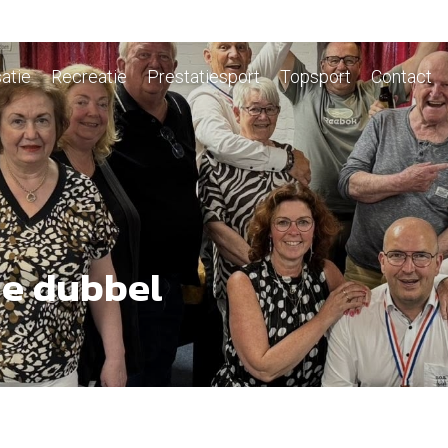
atie
Recreatie
Prestatiesport
Topsport
Contact
de dubbel