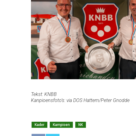
Tekst: KNBB
Kanpioensfoto’s: via DOS Hattem/Peter Gnodde
Kader
Kampioen
NK