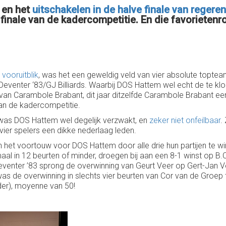
en het
uitschakelen in de halve finale van rege
inale van de kadercompetitie. En die favorietenro
e
vooruitblik
, was het een geweldig veld van vier absolute toptea
venter ‘83/GJ Billiards. Waarbij DOS Hattem wel echt de te kl
van Carambole Brabant, dit jaar ditzelfde Carambole Brabant eer
van de kadercompetitie.
was DOS Hattem wel degelijk verzwakt, en
zeker niet onfeilbaar
.
ier spelers een dikke nederlaag leden.
et voortouw voor DOS Hattem door alle drie hun partijen te win
al in 12 beurten of minder, droegen bij aan een 8-1 winst op B.
 Deventer ’83 sprong de overwinning van Geurt Veer op Gert-Jan 
as de overwinning in slechts vier beurten van Cor van de Groep
er), moyenne van 50!