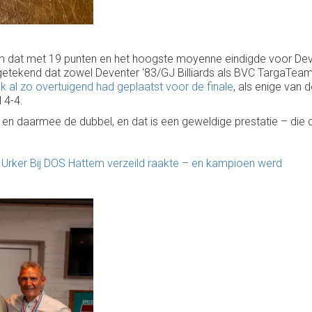
m dat met 19 punten en het hoogste moyenne eindigde voor Deve
getekend dat zowel Deventer ‘83/GJ Billiards als BVC TargaTe
k al zo overtuigend had geplaatst voor de finale
, als enige van 
 4-4.
en daarmee de dubbel, en dat is een geweldige prestatie – die d
Urker Bij DOS Hattem verzeild raakte – en kampioen werd