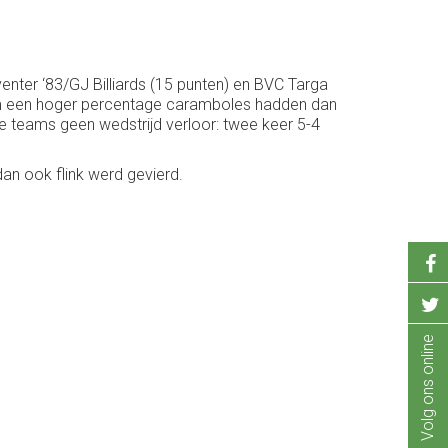
nter ‘83/GJ Billiards (15 punten) en BVC Targa
am een hoger percentage caramboles hadden dan
de teams geen wedstrijd verloor: twee keer 5-4
an ook flink werd gevierd.
Volg ons online