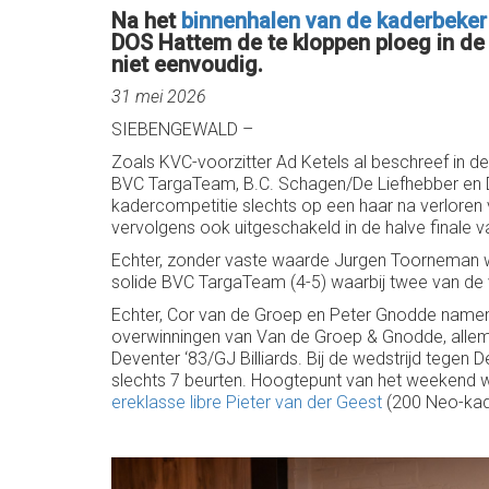
Na het
binnenhalen van de kaderbeker
DOS Hattem de te kloppen ploeg in de f
niet eenvoudig.
31 mei 2026
SIEBENGEWALD –
Zoals KVC-voorzitter Ad Ketels al beschreef in d
BVC TargaTeam, B.C. Schagen/De Liefhebber en De
kadercompetitie slechts op een haar na verloren 
vervolgens ook uitgeschakeld in de halve finale 
Echter, zonder vaste waarde Jurgen Toorneman 
solide BVC TargaTeam (4-5) waarbij twee van de v
Echter, Cor van de Groep en Peter Gnodde namen h
overwinningen van Van de Groep & Gnodde, allema
Deventer ‘83/GJ Billiards. Bij de wedstrijd tegen
slechts 7 beurten. Hoogtepunt van het weekend w
ereklasse libre Pieter van der Geest
(200 Neo-kad