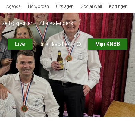
Agenda
Lid worden
Uitslagen
Social Wall
Kortingen
Veilig sporten
Alle Kalenders
Live
Mijn KNBB
Biljartlocaties