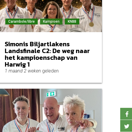
Carambole/libre
Kampioen
KNBB
Simonis Biljartlakens
Landsfinale C2: De weg naar
het kampioenschap van
Harwig 1
1 maand 2 weken
geleden