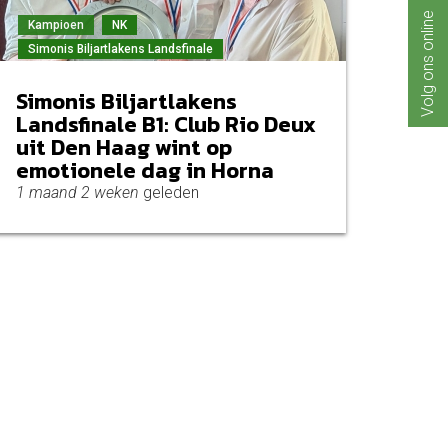
Volg ons online
Kampioen
NK
Simonis Biljartlakens Landsfinale
Simonis Biljartlakens
Landsfinale B1: Club Rio Deux
uit Den Haag wint op
emotionele dag in Horna
1 maand 2 weken
geleden