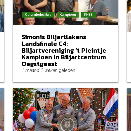
Carambole/libre
Kampioen
KNBB
Simonis Biljartlakens
Landsfinale C4:
Biljartvereniging ’t Pleintje
Kampioen in Biljartcentrum
Oegstgeest
1 maand 2 weken
geleden