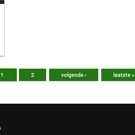
1
2
volgende ›
laatste »
s