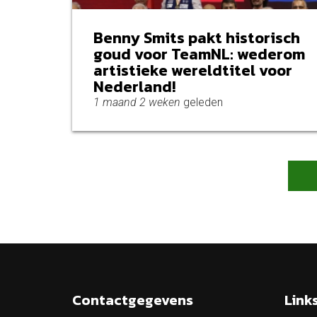
Benny Smits pakt historisch
goud voor TeamNL: wederom
artistieke wereldtitel voor
Nederland!
1 maand 2 weken
geleden
Pagina's
Contactgegevens
Link