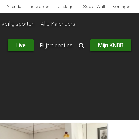
Agenda
Lid worden
Uitslagen
Social Wall
Kortingen
Veilig sporten
Alle Kalenders
Live
Mijn KNBB
Biljartlocaties