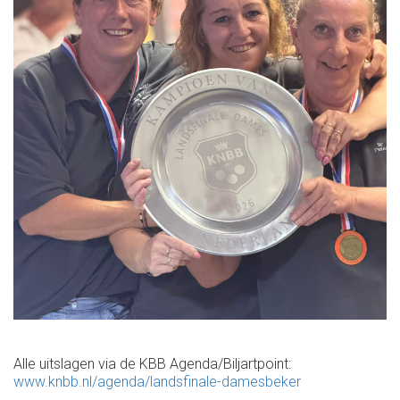
Alle uitslagen via de KBB Agenda/Biljartpoint:
www.knbb.nl/agenda/landsfinale-damesbeker