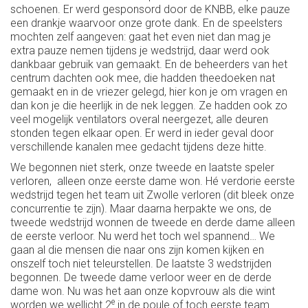
schoenen. Er werd gesponsord door de KNBB, elke pauze
een drankje waarvoor onze grote dank. En de speelsters
mochten zelf aangeven: gaat het even niet dan mag je
extra pauze nemen tijdens je wedstrijd, daar werd ook
dankbaar gebruik van gemaakt. En de beheerders van het
centrum dachten ook mee, die hadden theedoeken nat
gemaakt en in de vriezer gelegd, hier kon je om vragen en
dan kon je die heerlijk in de nek leggen. Ze hadden ook zo
veel mogelijk ventilators overal neergezet, alle deuren
stonden tegen elkaar open. Er werd in ieder geval door
verschillende kanalen mee gedacht tijdens deze hitte.
We begonnen niet sterk, onze tweede en laatste speler
verloren, alleen onze eerste dame won. Hé verdorie eerste
wedstrijd tegen het team uit Zwolle verloren (dit bleek onze
concurrentie te zijn). Maar daarna herpakte we ons, de
tweede wedstrijd wonnen de tweede en derde dame alleen
de eerste verloor. Nu werd het toch wel spannend… We
gaan al die mensen die naar ons zijn komen kijken en
onszelf toch niet teleurstellen. De laatste 3 wedstrijden
begonnen. De tweede dame verloor weer en de derde
dame won. Nu was het aan onze kopvrouw als die wint
e
worden we wellicht 2
in de poule of toch eerste team