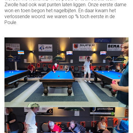
Zwolle had ook wat punten laten liggen. Onze eerste dame
won en toen begon het nagelbijten. En daar kwam het
verlossende woord: we waren op % toch eerste in de
Poule.