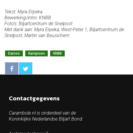
Tekst: Myra Erpeka
Bewerking/intro: KNBB
Foto’s: Biljartcentrum de Snelpost
Met dank aan: Myra Erpeka, West-Peter 1, Biljartcentrum de
Snelpost, Martin van Beusichem
Dames
Kampioen
KNBB
Contactgegevens
Carambole.nl is onderdeel van de
Koninklijke Nederlandse Biljart Bond.