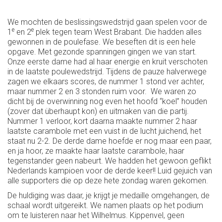
We mochten de beslissingswedstrijd gaan spelen voor de
e
e
1
en 2
plek tegen team West Brabant. Die hadden alles
gewonnen in de poulefase. We beseften dit is een hele
opgave. Met gezonde spanningen gingen we van start.
Onze eerste dame had al haar energie en kruit verschoten
in de laatste poulewedstrijd. Tijdens de pauze halverwege
zagen we elkaars scores, de nummer 1 stond ver achter,
maar nummer 2 en 3 stonden ruim voor. We waren zo
dicht bij de overwinning nog even het hoofd “koel” houden
(zover dat überhaupt kon) en uitmaken van die partij.
Nummer 1 verloor, kort daarna maakte nummer 2 haar
laatste carambole met een vuist in de lucht juichend, het
staat nu 2-2. De derde dame hoefde er nog maar een paar,
en ja hoor, ze maakte haar laatste carambole, haar
tegenstander geen nabeurt. We hadden het gewoon geflikt
Nederlands kampioen voor de derde keer!! Luid gejuich van
alle supporters die op deze hete zondag waren gekomen.
De huldiging was daar, je krijgt je medaille omgehangen, de
schaal wordt uitgereikt. We namen plaats op het podium
om te luisteren naar het Wilhelmus. Kippenvel, geen