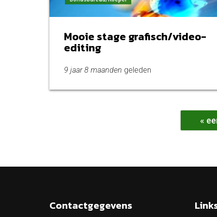
Mooie stage grafisch/video-
editing
9 jaar 8 maanden
geleden
Pagina's
« ee
Contactgegevens
Link