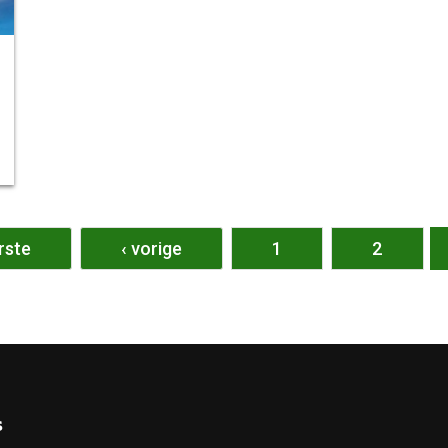
rste
‹ vorige
1
2
s