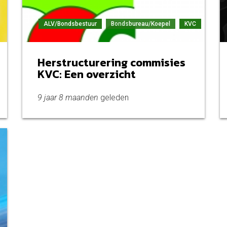
ALV/Bondsbestuur
Bondsbureau/Koepel
KVC
Herstructurering commisies
KVC: Een overzicht
9 jaar 8 maanden
geleden