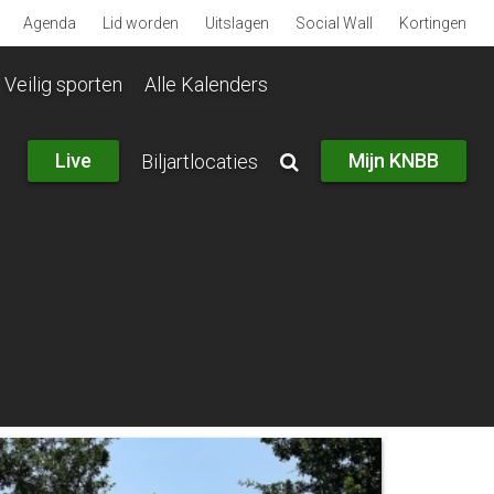
Agenda
Lid worden
Uitslagen
Social Wall
Kortingen
Veilig sporten
Alle Kalenders
Live
Mijn KNBB
Biljartlocaties