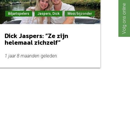
Volg ons online
Biljartspelers
Jaspers, Dick
Mooi/bijzonder
Dick Jaspers: “Ze zijn
helemaal zichzelf”
1 jaar 8 maanden
geleden