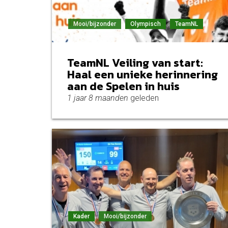
Mooi/bijzonder
Olympisch
TeamNL
TeamNL Veiling van start:
Haal een unieke herinnering
aan de Spelen in huis
1 jaar 8 maanden
geleden
Kader
Mooi/bijzonder