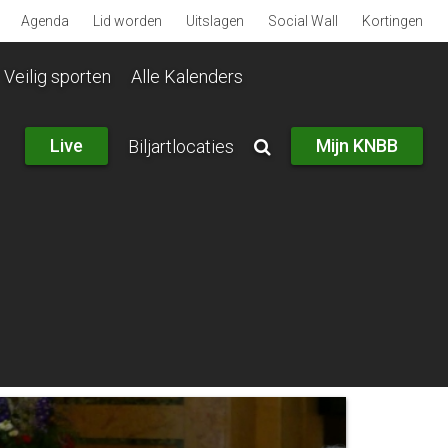
Agenda
Lid worden
Uitslagen
Social Wall
Kortingen
Veilig sporten
Alle Kalenders
Live
Mijn KNBB
Biljartlocaties