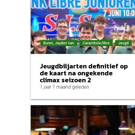
Buren, Jayden van
Carambole/libre
Jeugd
Jeugdbiljarten definitief op
de kaart na ongekende
climax seizoen 2
1 jaar 1 maand
geleden