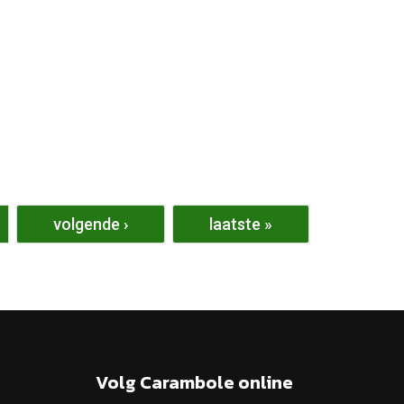
volgende ›
laatste »
Volg Carambole online