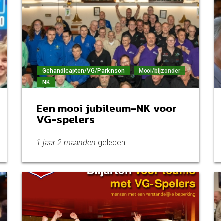
Gehandicapten/VG/Parkinson
Mooi/bijzonder
NK
Een mooi jubileum-NK voor
VG-spelers
1 jaar 2 maanden
geleden