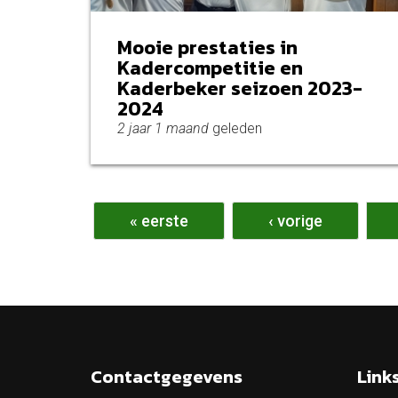
Mooie prestaties in
Kadercompetitie en
Kaderbeker seizoen 2023-
2024
2 jaar 1 maand
geleden
Pagina's
« eerste
‹ vorige
Contactgegevens
Link