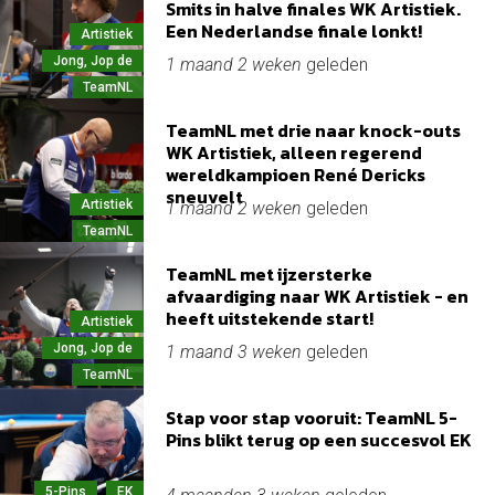
Smits in halve finales WK Artistiek.
Een Nederlandse finale lonkt!
Artistiek
Jong, Jop de
1 maand 2 weken
geleden
TeamNL
TeamNL met drie naar knock-outs
WK Artistiek, alleen regerend
wereldkampioen René Dericks
sneuvelt
Artistiek
1 maand 2 weken
geleden
TeamNL
TeamNL met ijzersterke
afvaardiging naar WK Artistiek - en
heeft uitstekende start!
Artistiek
Jong, Jop de
1 maand 3 weken
geleden
TeamNL
Stap voor stap vooruit: TeamNL 5-
Pins blikt terug op een succesvol EK
5-Pins
EK