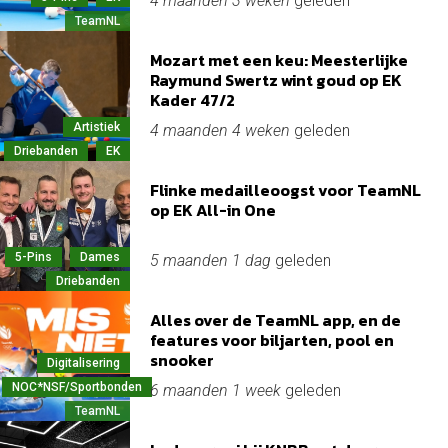
4 maanden 3 weken
geleden
TeamNL
Mozart met een keu: Meesterlijke
Raymund Swertz wint goud op EK
Kader 47/2
Artistiek
4 maanden 4 weken
geleden
Driebanden
EK
Flinke medailleoogst voor TeamNL
op EK All-in One
5-Pins
Dames
5 maanden 1 dag
geleden
Driebanden
Alles over de TeamNL app, en de
features voor biljarten, pool en
snooker
Digitalisering
NOC*NSF/Sportbonden
6 maanden 1 week
geleden
TeamNL