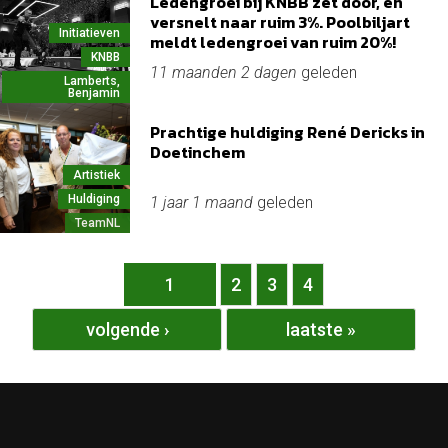
Ledengroei bij KNBB zet door, en
versnelt naar ruim 3%. Poolbiljart
Initiatieven
meldt ledengroei van ruim 20%!
KNBB
11 maanden 2 dagen
geleden
Lamberts,
Benjamin
Prachtige huldiging René Dericks in
Doetinchem
Artistiek
Huldiging
1 jaar 1 maand
geleden
TeamNL
Pagina's
1
2
3
4
volgende ›
laatste »