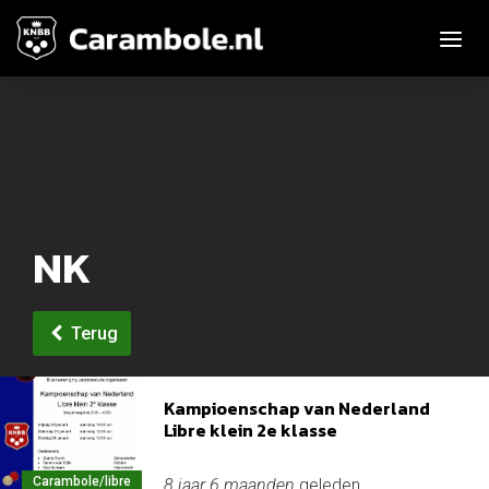
Toggle n
NK
Terug
Kampioenschap van Nederland
Libre klein 2e klasse
Carambole/libre
8 jaar 6 maanden
geleden