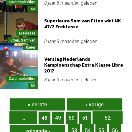
Carambole/libre
8 jaar 8 maanden
geleden
NK
Superieure Sam van Etten wint NK
47/2 Ereklasse
Ereklasse
Etten, Sam van
8 jaar 8 maanden
geleden
Kader
Verslag Nederlands
Kampioenschap Extra Klasse Libre
2017
Carambole/libre
8 jaar 9 maanden
geleden
NK
Pagina's
« eerste
‹ vorige
…
48
49
50
51
52
53
54
55
56
volgende ›