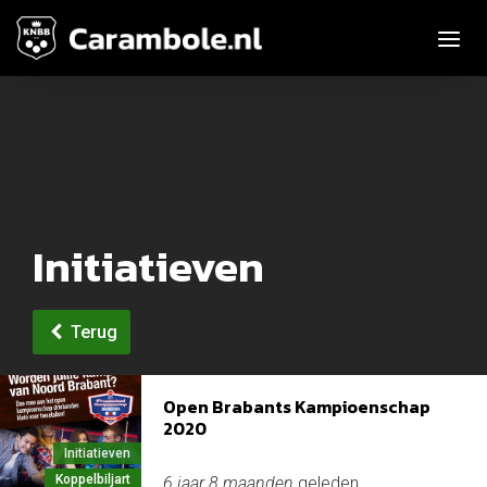
Toggle n
Initiatieven
Terug
Open Brabants Kampioenschap
2020
Initiatieven
Koppelbiljart
6 jaar 8 maanden
geleden