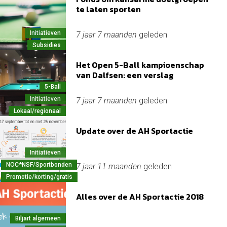
te laten sporten
Initiatieven
7 jaar 7 maanden
geleden
Subsidies
Het Open 5-Ball kampioenschap
van Dalfsen: een verslag
5-Ball
Initiatieven
7 jaar 7 maanden
geleden
Lokaal/regionaal
Update over de AH Sportactie
Initiatieven
NOC*NSF/Sportbonden
7 jaar 11 maanden
geleden
Promotie/korting/gratis
Alles over de AH Sportactie 2018
Biljart algemeen