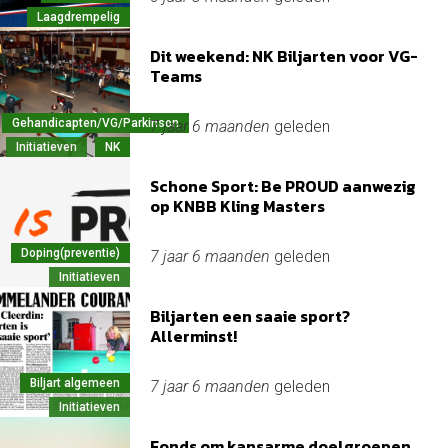
Laagdrempelig
Dit weekend: NK Biljarten voor VG-
Teams
Gehandicapten/VG/Parkinson
7 jaar 6 maanden
geleden
Initiatieven
NK
Schone Sport: Be PROUD aanwezig
op KNBB Kling Masters
Doping(preventie)
7 jaar 6 maanden
geleden
Initiatieven
Biljarten een saaie sport?
Allerminst!
Biljart algemeen
7 jaar 6 maanden
geleden
Initiatieven
Fonds om kansarme doelgroepen