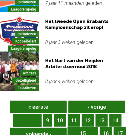
Initiatieven
7 jaar 11 maanden
geleden
Laagdrempelig
Het tweede Open Brabants
Kampioenschap zit erop!
Initiatieven
Koppelbiljart
8 jaar 3 weken
geleden
Laagdrempelig
Het Mart van der Heijden
Arbiterstoernooi 2018
Arbiters
Gezelligheid
8 jaar 4 weken
geleden
Initiatieven
Pagina's
« eerste
‹ vorige
…
9
10
11
12
13
14
15
16
17
volgende ›