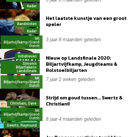
Kader
Het laatste kunstje van een groot
speler
Bandstoten
Kader
NK
3 jaar 8 maanden
geleden
Biljartvijfkamp/Grand
Dutch
Initiatieven
Nieuw op Landsfinale 2020:
Biljartvijfkamp, Jeugdteams &
Simonis
Biljartlakens
Rolstoelbiljarten
Landsfinale
NK
7 jaar 2 weken
geleden
Biljartvijfkamp/Grand
Dutch
Strijd om goud tussen... Swertz &
Christiani!
Christiani, Dave
NK
Biljartvijfkamp/Grand
Dutch
8 jaar 4 maanden
geleden
Swertz, Raymund