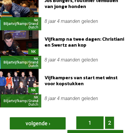
Jos Bongers, routinier temidden
van jonge honden
NK
8 jaar 4 maanden
geleden
Biljartvijfkamp/Grand
Dutch
Vijfkamp na twee dagen: Christiani
en Swertz aan kop
NK
NK
8 jaar 4 maanden
geleden
Biljartvijfkamp/Grand
Dutch
Vijfkampers van start met winst
voor kopstukken
NK
NK
8 jaar 4 maanden
geleden
Biljartvijfkamp/Grand
Dutch
Pagina's
1
2
volgende ›