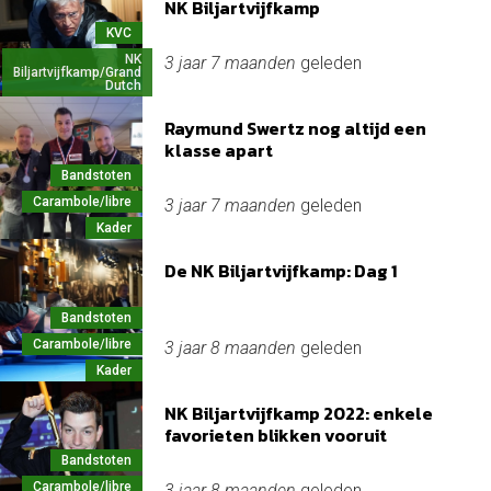
NK Biljartvijfkamp
KVC
NK
3 jaar 7 maanden
geleden
Biljartvijfkamp/Grand
Dutch
Raymund Swertz nog altijd een
klasse apart
Bandstoten
Carambole/libre
3 jaar 7 maanden
geleden
Kader
De NK Biljartvijfkamp: Dag 1
Bandstoten
Carambole/libre
3 jaar 8 maanden
geleden
Kader
NK Biljartvijfkamp 2022: enkele
favorieten blikken vooruit
Bandstoten
Carambole/libre
3 jaar 8 maanden
geleden